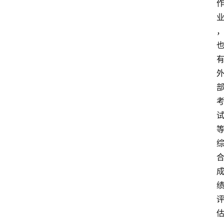
小
学
到
高
中
阶
段
留
学
本
硕
博
留
学
游
学