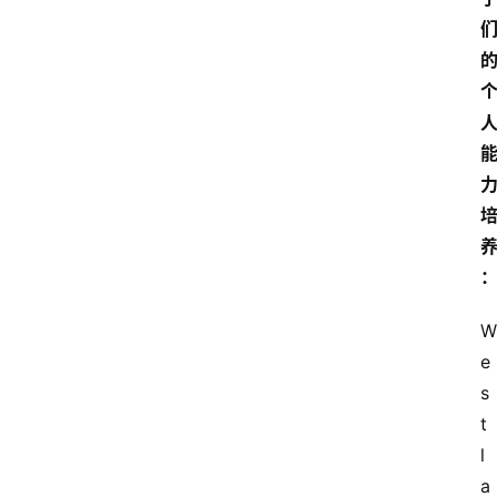
W
e
s
t
l
a