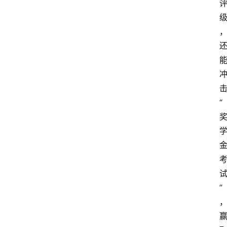
关
于
我
们
“
”