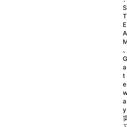
S
T
E
A
a
t
e
a
y