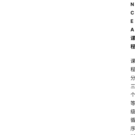
N
C
E
A