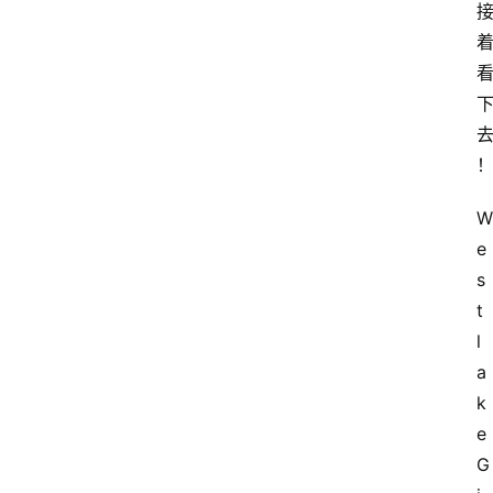
W
e
s
t
l
a
k
e 
G