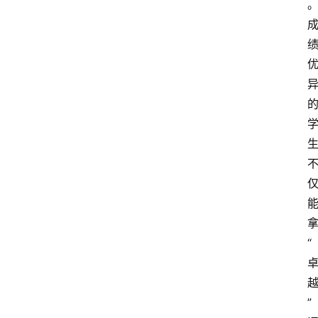
新
西
登录
注册
兰
移
民
热
门
专
业
介
绍
“
移
居
新
西
”
兰