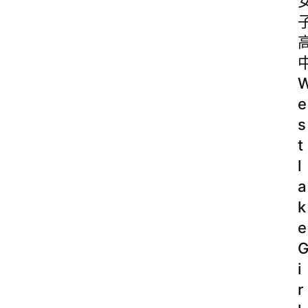
e
s
t
l
a
k
e
i
r