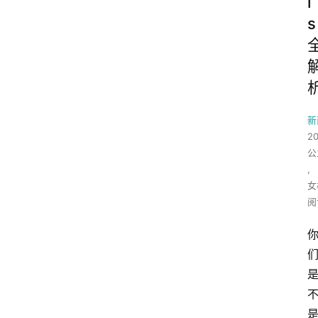
l
s
新
2
公
,
女
阅