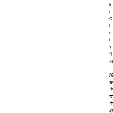
k
e 
G
i
r
l
s