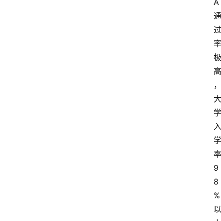
A
9
8
%