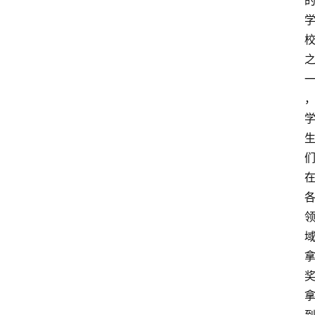
居
新
西
兰
关
于
我
们