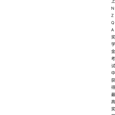
N
Z
Q
A