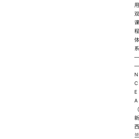
N
C
E
A