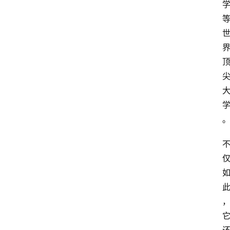
首
页
小
学
到
高
中
阶
段
留
学
本
硕
博
留
学