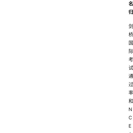
N
C
E