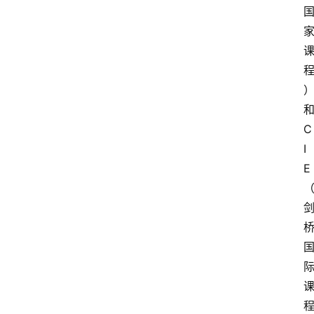
C
I
E