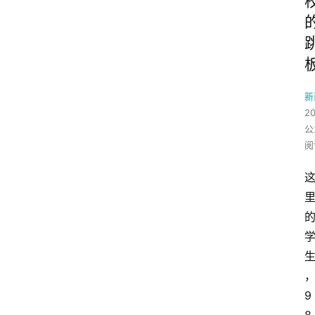
新
2
公
阅
9