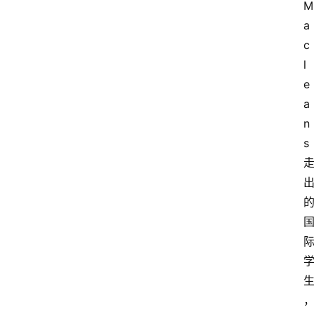
M
a
c
l
e
a
n
s