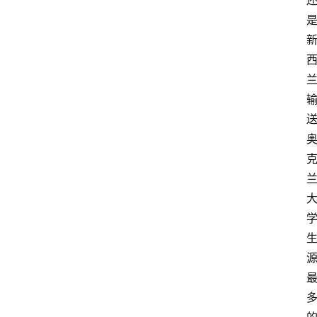
游
学
新
西
登录
注册
兰
移
民
热
门
专
业
介
绍
移