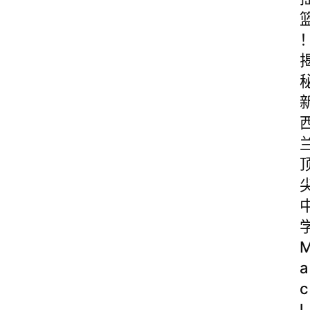
a
c
l