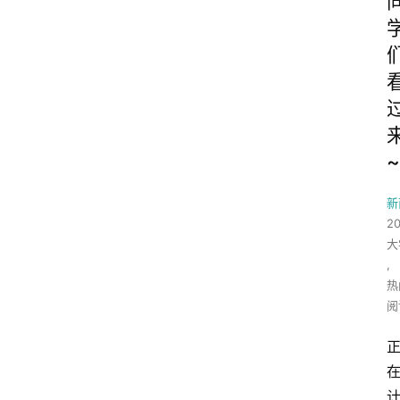
~
新
2
大
,
热
阅