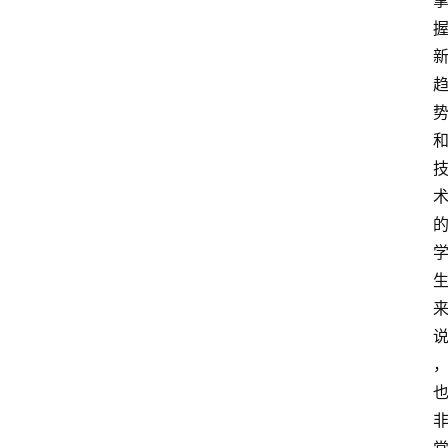
首
页
小
学
到
高
中
阶
段
留
学
本
硕
博