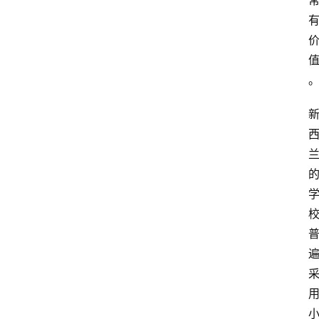
留
学
游
学
新
西
登录
注册
兰
移
民
热
门
专
业
介
绍