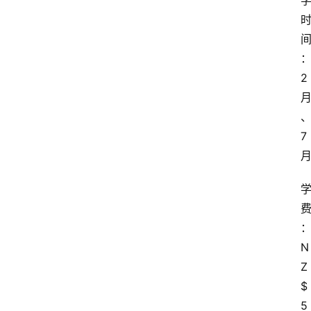
2
7
N
Z
$
5