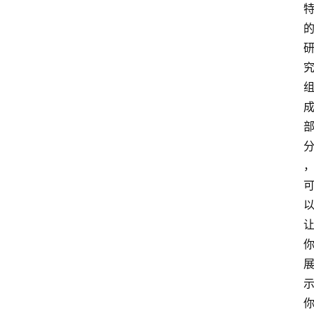
首
页
小
学
到
高
中
阶
段
留
学
本
硕
博
留
学