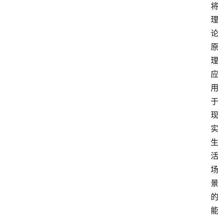
游
学
新
西
登录
注册
兰
移
民
热
门
专
业
介
绍
移
居