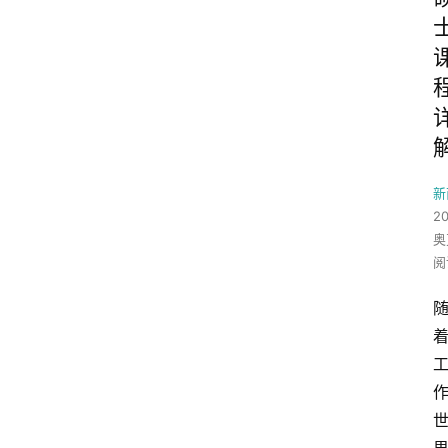
新
2
奥
阅