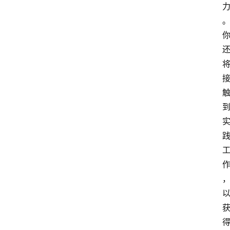
新
西
兰
关
于
我
们