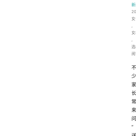
新
2
女
,
女
,
选
阅
“