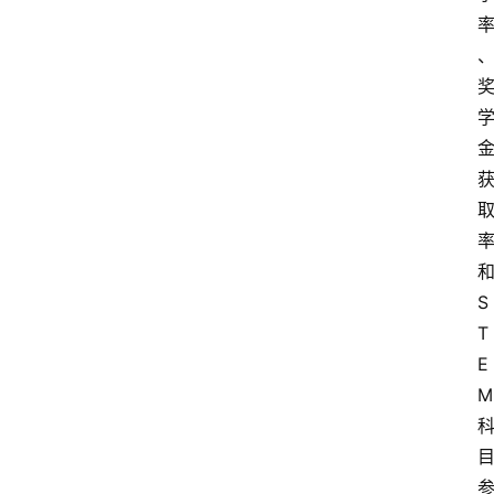
S
T
E
M