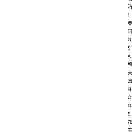
G
S
A
N
C
G
S