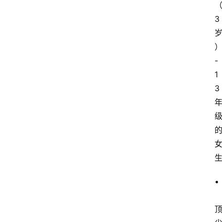
3
- 
1
3
•