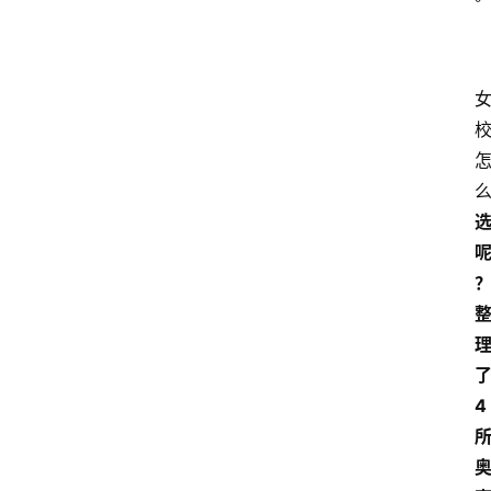
留
学
游
学
新
西
登录
注册
兰
移
民
热
门
专
4
业
介
绍