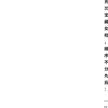
移
居
新
西
兰
关
于
我
们
—
D