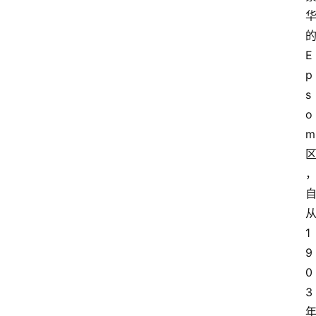
E
p
s
o
m
1
9
0
3