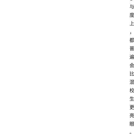
首
页
小
学
到
高
中
阶
段
留
学
本
硕
博