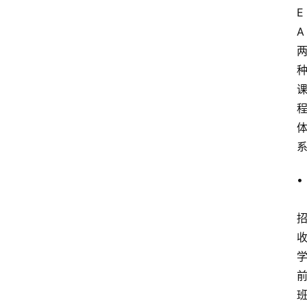
E
A
•