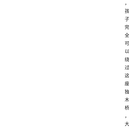
首
页
小
学
到
高
中
阶
段
留
学
本
硕
博
留
学