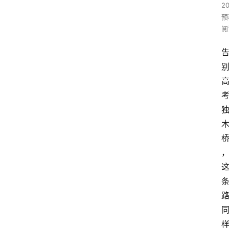
2
预
阅