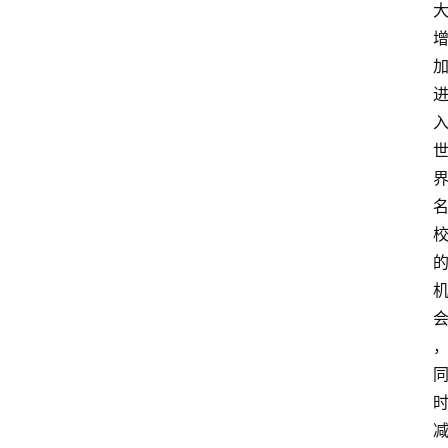
游
学
新
西
登录
注册
兰
移
民
热
门
专
业
介
绍
移
居