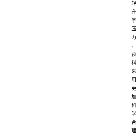
新
西
兰
关
于
我
们