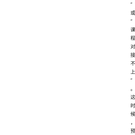
”
“
”