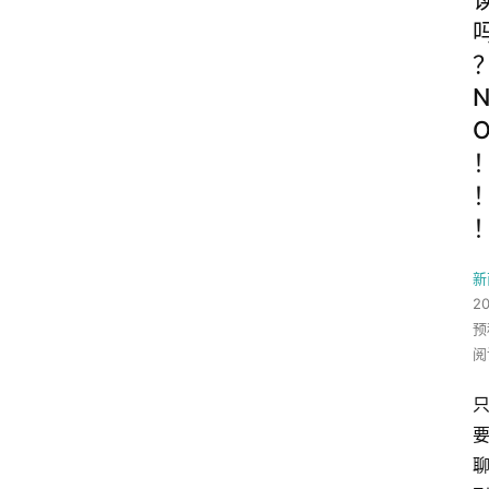
新
2
预
阅