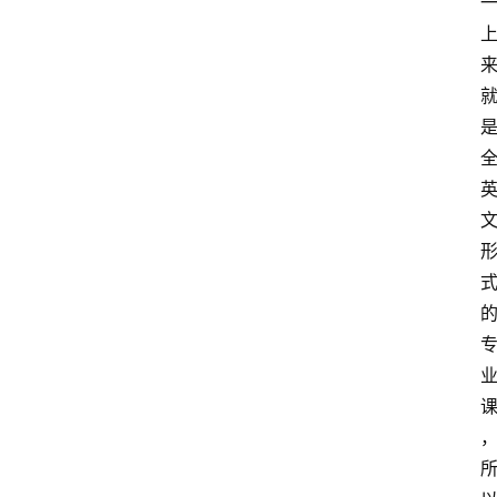
新
西
登录
注册
兰
移
民
热
门
专
业
介
绍
移
居
新
西
兰