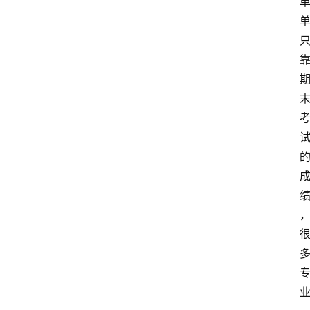
小
学
到
高
中
阶
段
留
学
本
硕
博
留
学
游
学