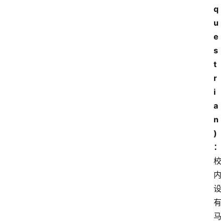
q
u
e
s
t
r
i
a
n
)