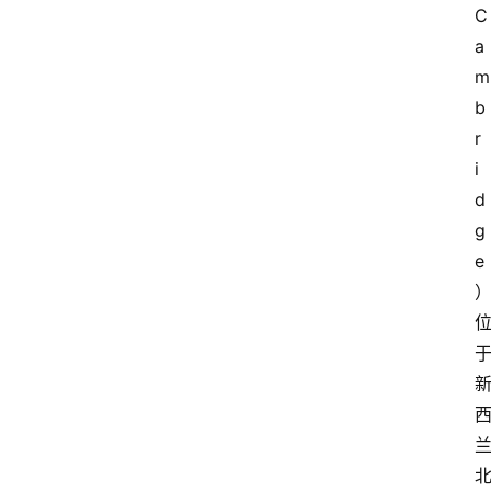
C
a
m
b
r
i
d
g
e