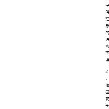
硕
博
留
学
游
学
新
西
登录
注册
兰
移
4
民
热
门
专
业
介