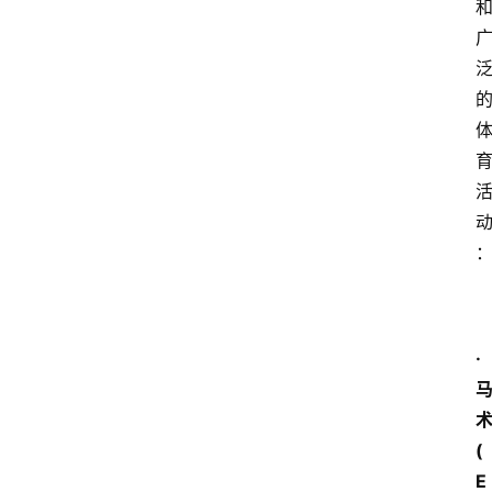
·
(
E