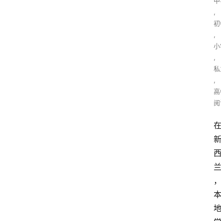
中
,
初
,
小
,
私
,
高
阅