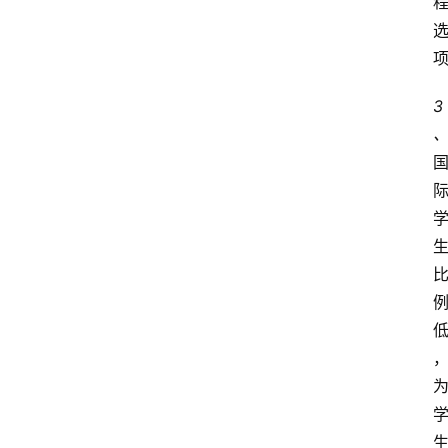
首
3
页
小
学
到
高
中
阶
段
留
学
本