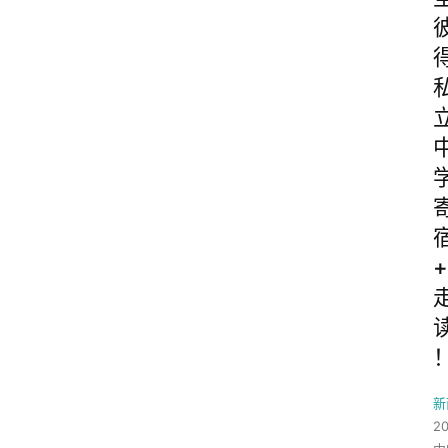
+
新
2