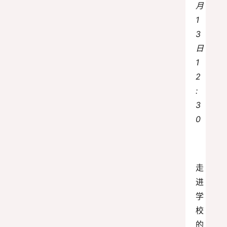
月
1
3
日 
1
2
:
3
0
走
进
学
校
的