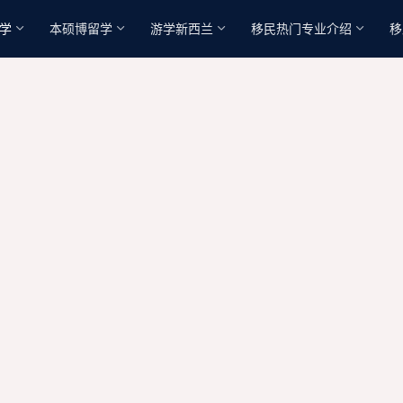
学
本硕博留学
游学新西兰
移民热门专业介绍
移