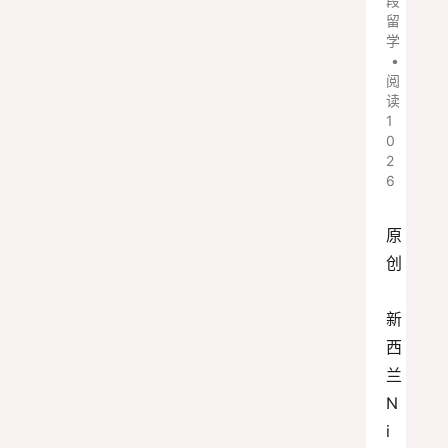
段
留
学
•
阅
读
1
0
2
6
原
创
新
西
兰
N
i