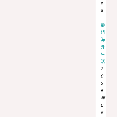
n
a
静
姐
海
外
生
活
2
0
2
5
年
0
6