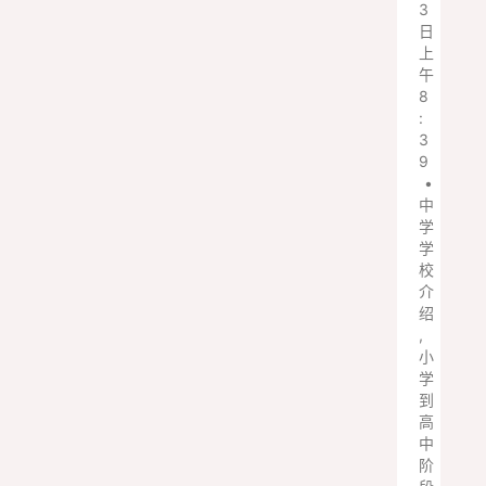
3
日
上
午
8
:
3
9
•
中
学
学
校
介
绍
,
小
学
到
高
中
阶