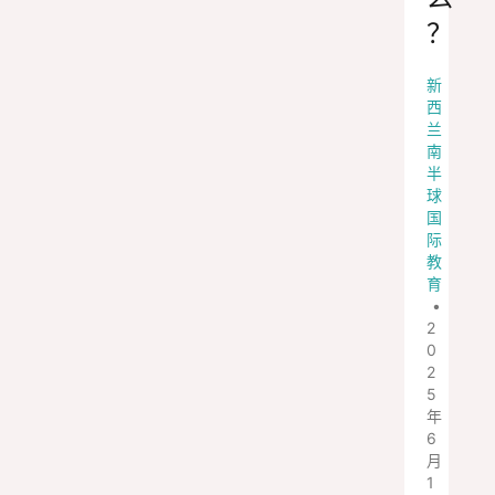
？
新
西
兰
南
半
球
国
际
教
育
•
2
0
2
5
年
6
月
1