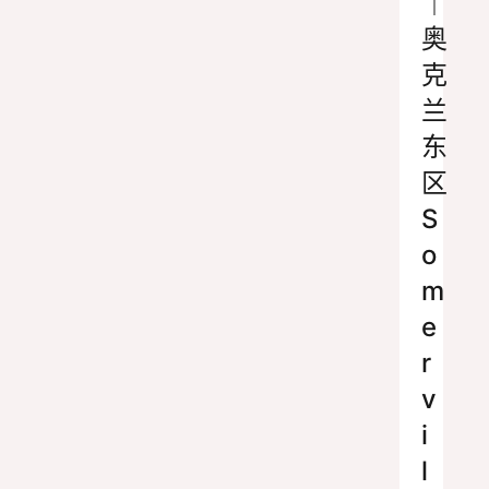
｜
奥
克
兰
东
区
S
o
m
e
r
v
i
l