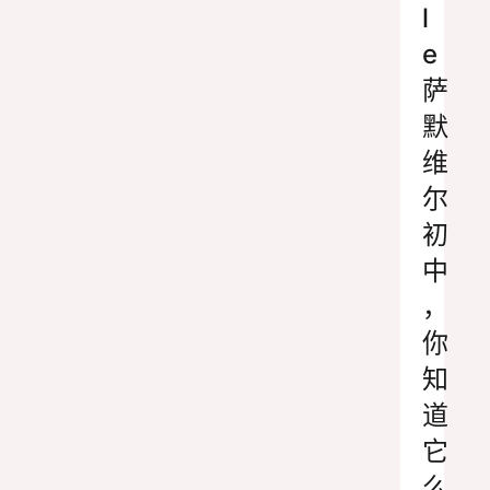
l
e
萨
默
维
尔
初
中
，
你
知
道
它
么