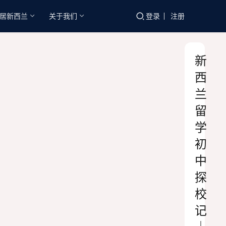
居新西兰
关于我们
登录
注册
新
西
兰
留
学
初
中
探
校
记