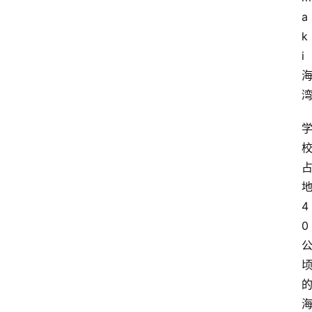
a
k
i
4
0