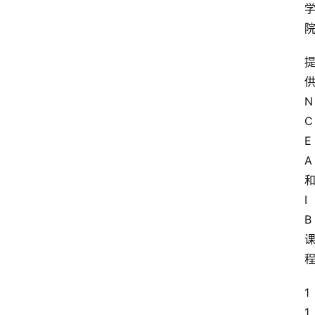
N
C
E
A
I
B
1
1