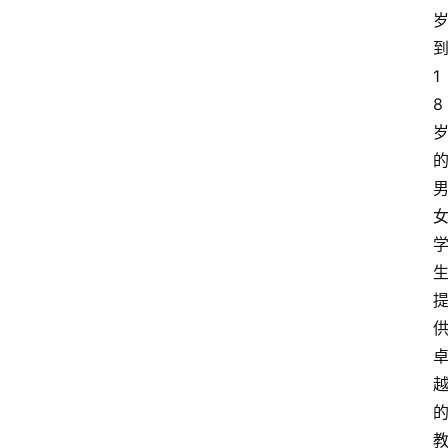
游
学
新
西
1
登录
注册
兰
8
移
民
热
门
专
业
介
绍
移
居
新