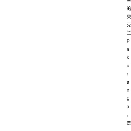
P
a
k
u
r
a
n
g
a