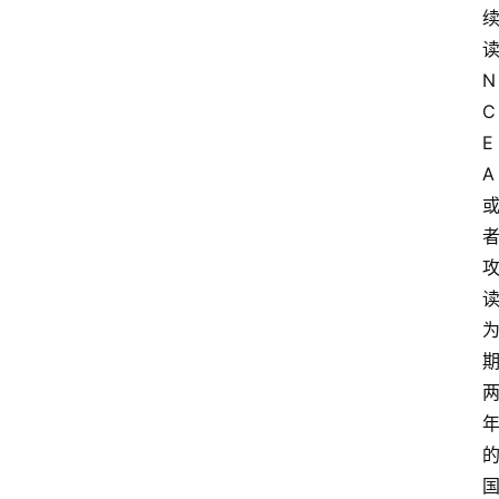
N
C
E
A