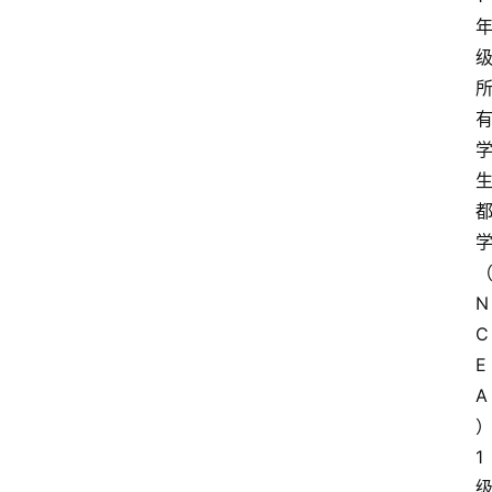
N
C
E
A
1