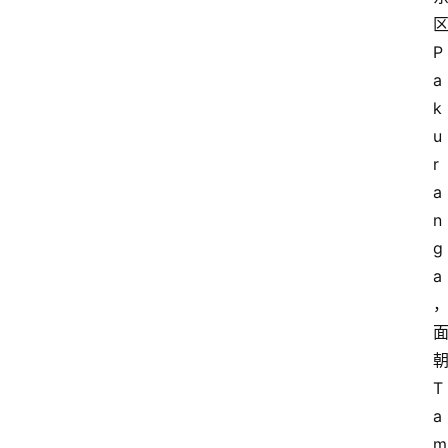
P
a
k
u
r
a
n
g
a
T
a
m