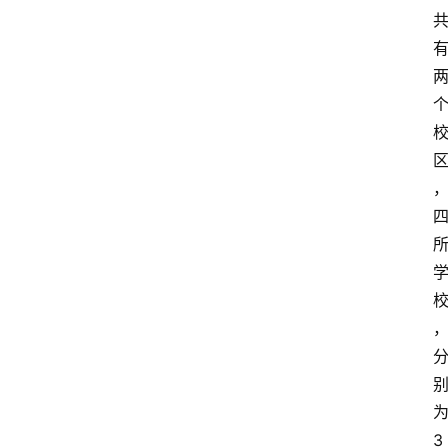
小
学
到
高
中
阶
段
留
学
本
硕
博
留
学
3