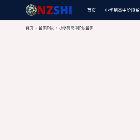
首页
小学到高中阶段留
首页
留学阶段
小学到高中阶段留学