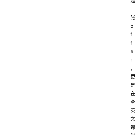
首
o
页
f
f
小
e
学
到
r
高
中
阶
段
留
学
本
硕
博