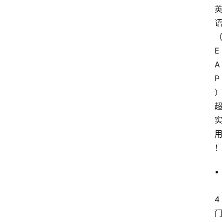
E
A
P
•
4