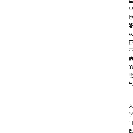
留
学
游
学
新
西
登录
注册
兰
移
民
热
门
专
业
介
绍