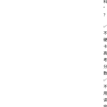
”
✅
✅