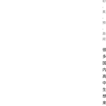
初
,
奥
,
预
,
高
阅