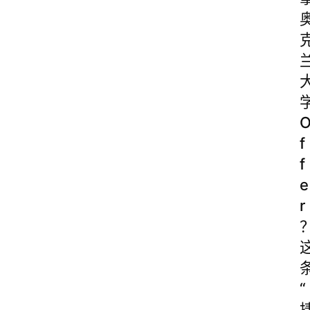
f
f
e
r
“