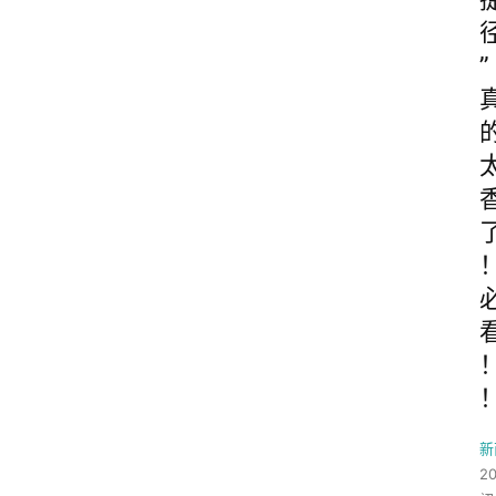
”
新
2