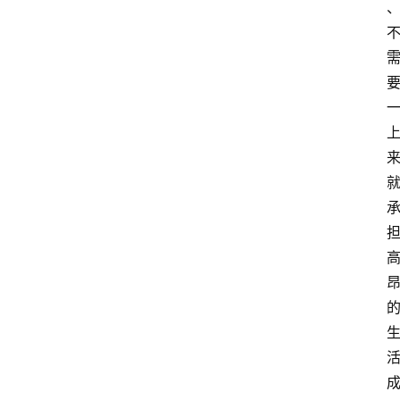
小
学
到
高
中
阶
段
留
学
本
硕
博
留
学
游
学