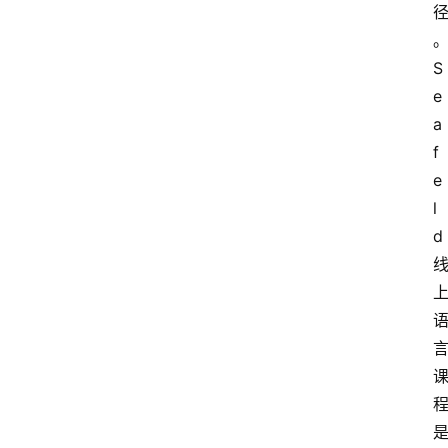
S
e
a
f
e
l
d