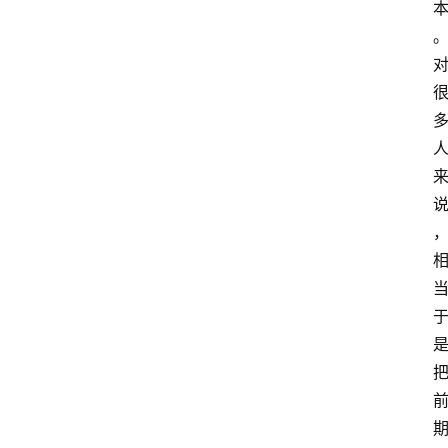
新
西
登录
注册
兰
移
民
热
门
专
业
介
绍
移
居
新
西
兰