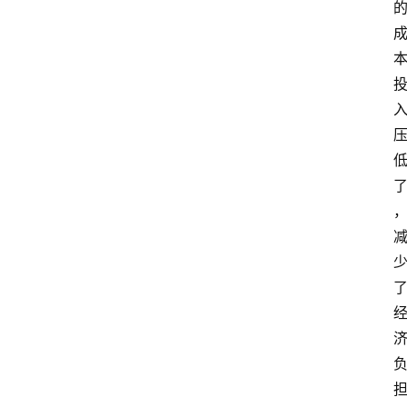
关
于
我
们