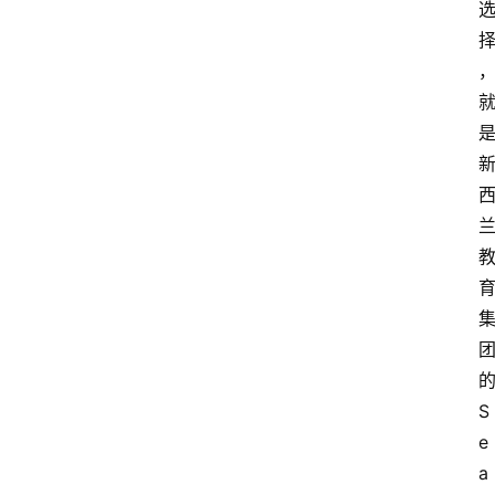
S
e
a