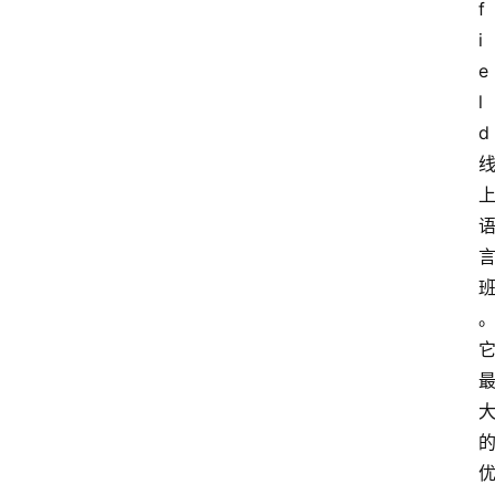
f
i
e
l
d