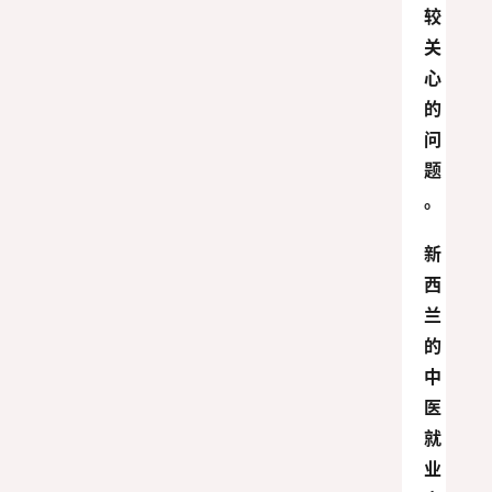
较
关
心
的
问
题
。
新
西
兰
的
中
医
就
业