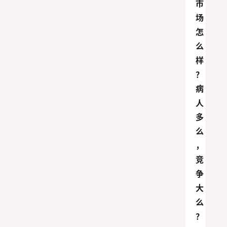
市
场
怎
么
样
？
病
人
多
么
，
竞
争
大
么
？