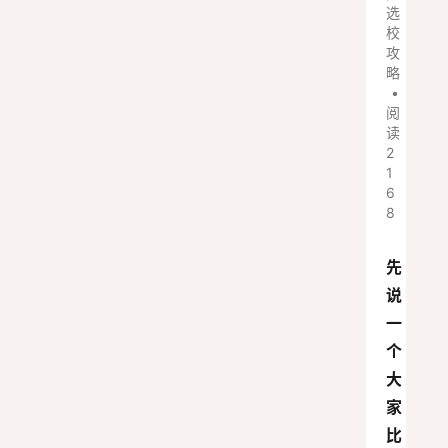
选
校
攻
略
•
阅
读
2
1
6
8
先
说
一
个
大
家
比