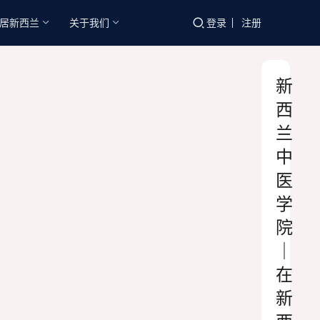
居新西兰
关于我们
登录
注册
新
西
兰
中
医
学
院
｜
在
新