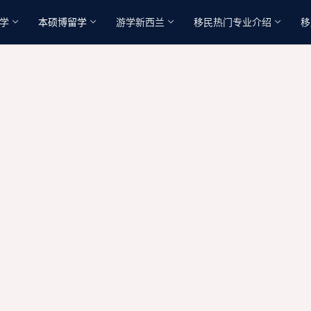
学
本硕博留学
游学新西兰
移民热门专业介绍
移