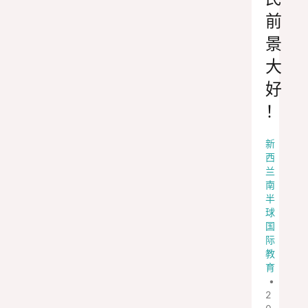
前
景
大
好
！
新
西
兰
南
半
球
国
际
教
育
•
2