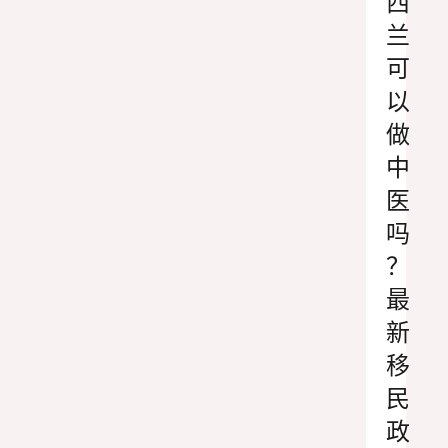
西
兰
可
以
做
中
医
吗
？
最
新
移
民
政