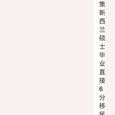
策
新
西
兰
硕
士
毕
业
直
接
6
分
移
民