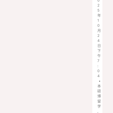
0
2
5
年
1
0
月
2
4
日
下
午
7
:
0
4
•
本
硕
博
留
学
,