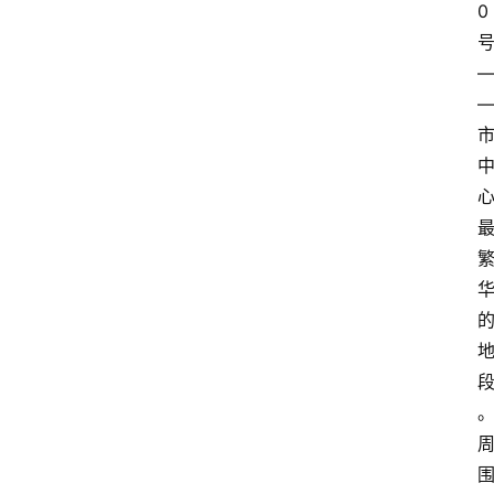
0
新
西
登录
注册
兰
移
民
热
门
专
业
介
绍
移
居
新
西
兰