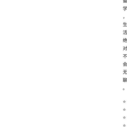
⭐️
⭐️
⭐️
⭐️