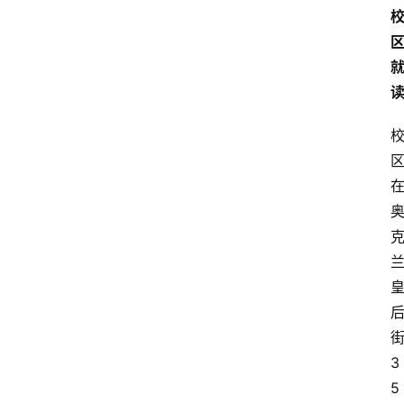
小
学
到
高
中
阶
段
留
学
本
硕
博
留
学
3
游
5
学