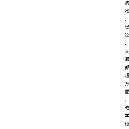
关
于
我
们