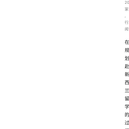
2
家
,
行
阅