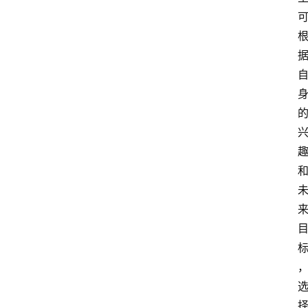
学
游
学
新
西
登录
注册
兰
移
民
热
门
专
业
介
绍
移