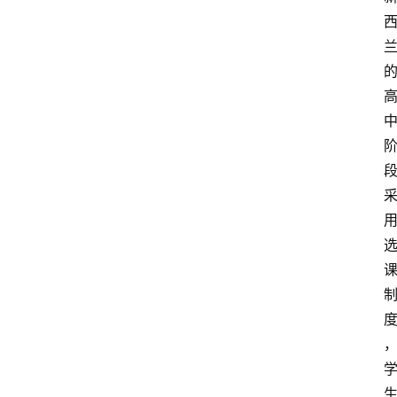
首
页
小
学
到
高
中
阶
段
留
学
本
硕
博
留