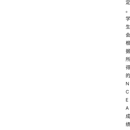
N
C
E
A