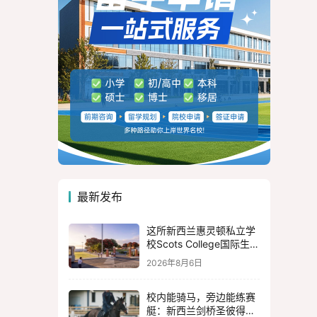
最新发布
这所新西兰惠灵顿私立学
校Scots College国际生只
有50多人！新西兰留学这
2026年8月6日
所百年新西兰私校，喜欢
惠灵顿的你一定要知
校内能骑马，旁边能练赛
道！！！
艇：新西兰剑桥圣彼得学