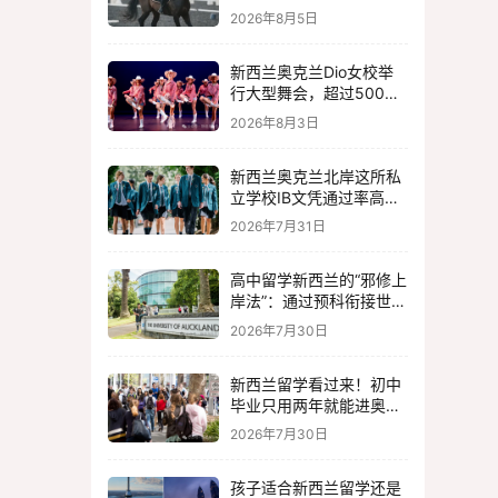
校把体育做到了极致你不
2026年8月5日
来看看吗？！新西兰留学
探校！
新西兰奥克兰Dio女校举
行大型舞会，超过500名
学生参加，孩子喜欢艺术
2026年8月3日
的不要错过！
新西兰奥克兰北岸这所私
立学校IB文凭通过率高达
100%，NCEA大学升学率
2026年7月31日
高达99%，它就是Kristin
School看看吧！
高中留学新西兰的“邪修上
岸法”：通过预科衔接世界
名校，快来看你家孩子适
2026年7月30日
不适合！
新西兰留学看过来！初中
毕业只用两年就能进奥克
兰大学？这条路很多家长
2026年7月30日
不知道！
孩子适合新西兰留学还是