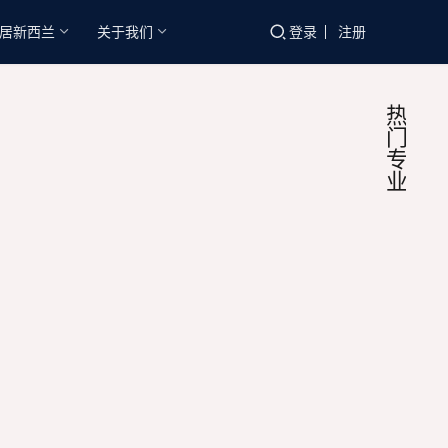
居新西兰
关于我们
登录
注册
热
门
专
业
新西
移
民
实就
热
门
境：
最近
专
靠“
业
问我
介
现在
关系
绍
新
业吗
工
兰南半
2026
现在
作？
际教育
27日
搜，
2.7
68
未