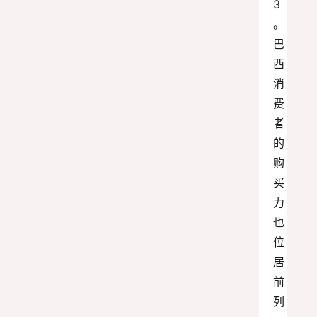
3
。
巴
西
消
费
者
的
购
买
力
也
位
居
前
列