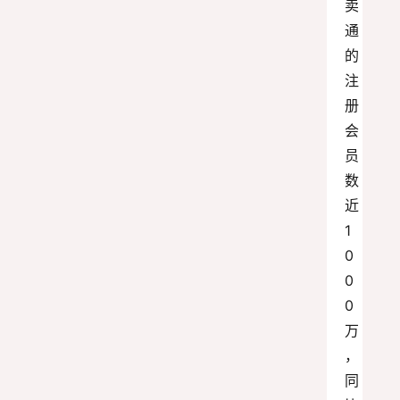
卖
通
的
注
册
会
员
数
近
1
0
0
0
万
，
同