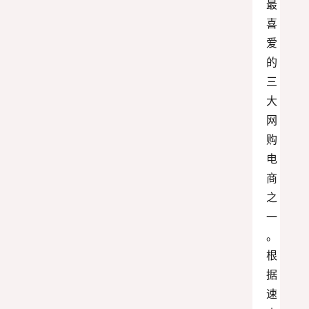
最
喜
爱
的
三
大
网
购
电
商
之
一
。
根
据
速