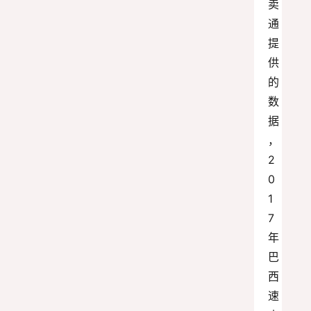
卖
通
提
供
的
数
据
，
2
0
1
7
年
巴
西
速