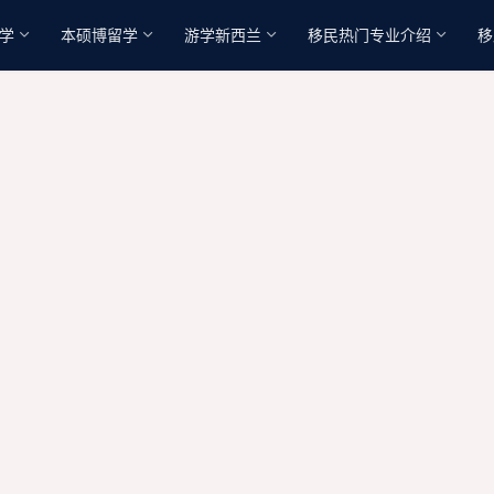
学
本硕博留学
游学新西兰
移民热门专业介绍
移