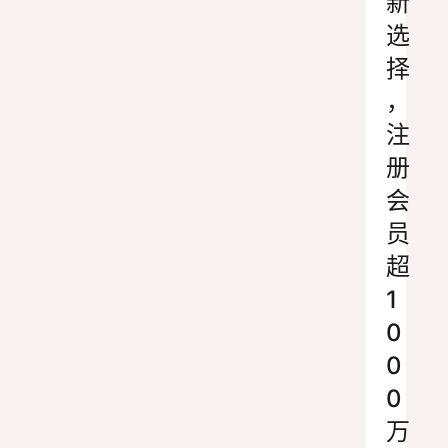
新
选
择
，
注
册
会
员
超
1
0
0
0
万