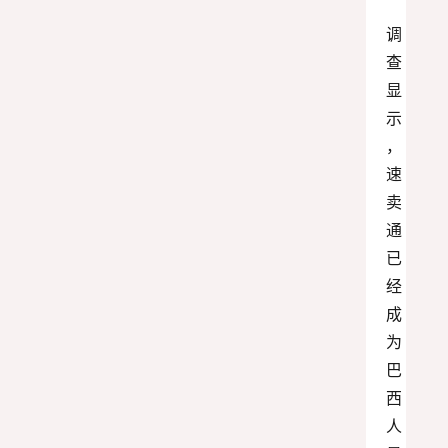
调
查
显
示
，
速
卖
通
已
经
成
为
巴
西
人