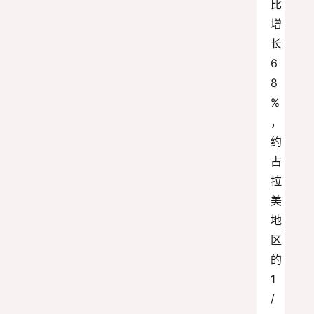
比
增
长
6
8
%
，
约
占
拉
美
地
区
的
1
/