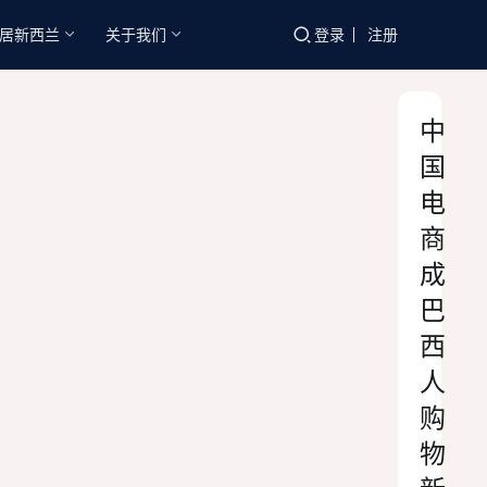
居新西兰
关于我们
登录
注册
中
国
电
商
成
巴
西
人
购
物