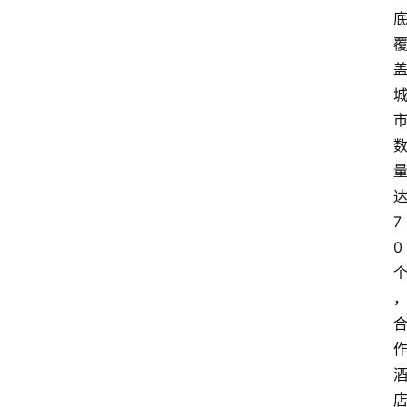
西
登录
注册
兰
移
民
热
门
专
业
介
7
绍
0
移
居
新
西
兰