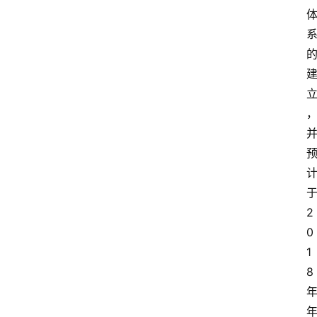
学
到
高
中
阶
段
留
学
本
硕
博
留
2
学
0
1
游
8
学
新