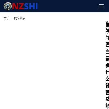
首页
提问列表