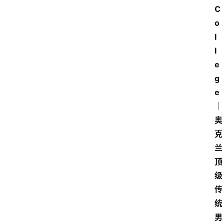
C
o
l
l
e
g
e