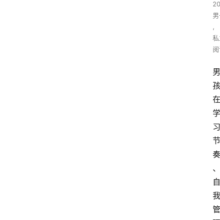
2
男
,
私
阅