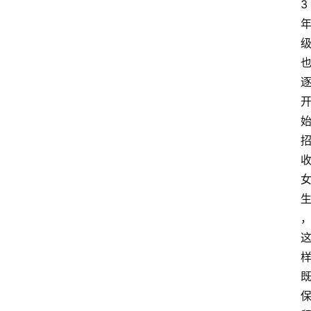
兰
3
移
民
热
门
专
业
介
绍
移
居
新
西
兰
关