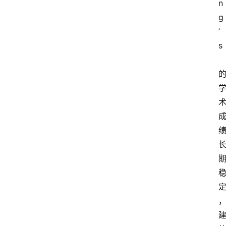
n
g
’
s