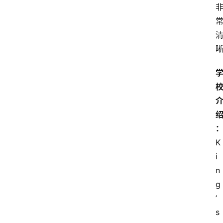
K
i
n
g
’
s 