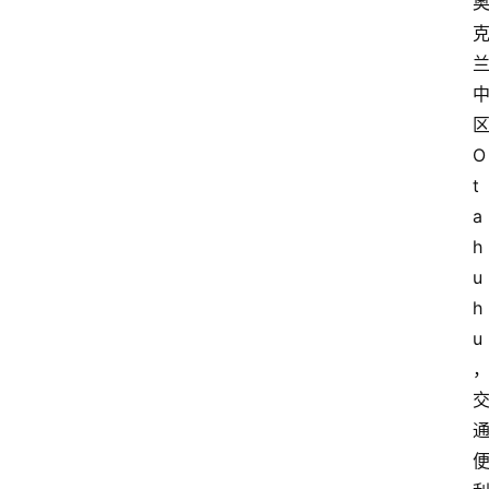
O
t
a
h
u
h
u