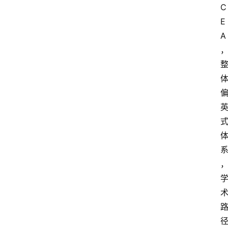
C
E
A