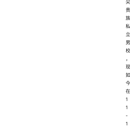
到
高
中
阶
段
留
学
本
硕
博
留
学
1
游
1
学
-
新
1
西
登录
注册