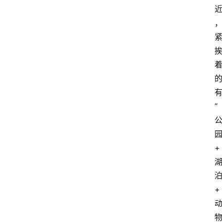
“
+
+