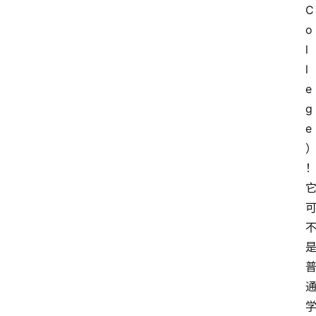
C
o
l
l
e
g
e