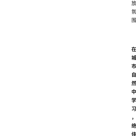
首
页
小
学
到
高
中
阶
段
留
学
本
硕
博
留