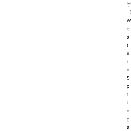
W
e
s
t
e
r
n 
S
p
r
i
n
g
s 