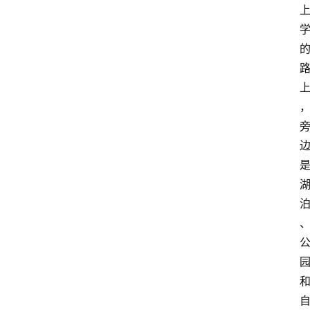
居
新
西
兰
关
于
我
们