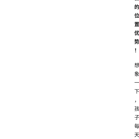
学
游
学
新
西
登录
注册
兰
移
民
热
门
专
业
介
绍
移