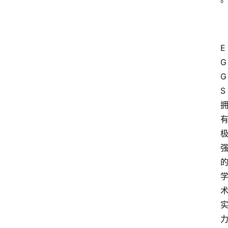
E
G
G
S 