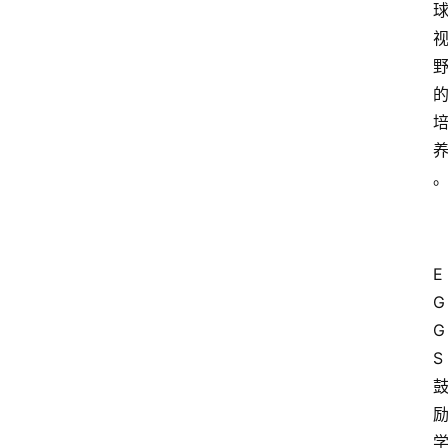
首
页
小
学
到
高
中
阶
段
留
E
学
G
G
本
硕
S 
博
留
学