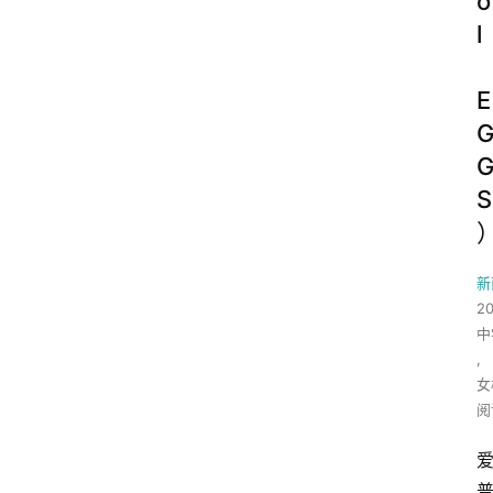
o
l
E
S
新
2
中
,
女
阅