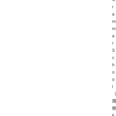
r
a
m
m
a
r 
S
c
h
o
o
l
称
E