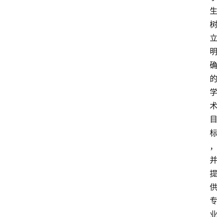
游
学
新
西
登录
注册
兰
移
民
热
门
专
业
介
绍
移
居