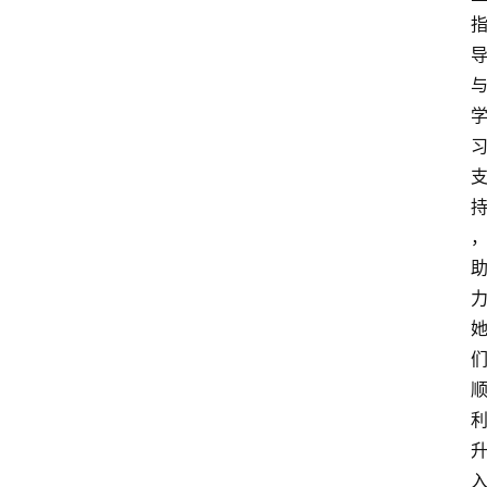
新
西
兰
关
于
我
们