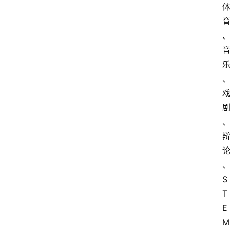
S
T
E
M 