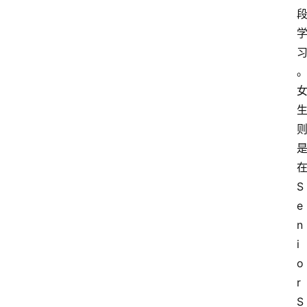
关
于
我
们
S
e
n
i
o
r 
S