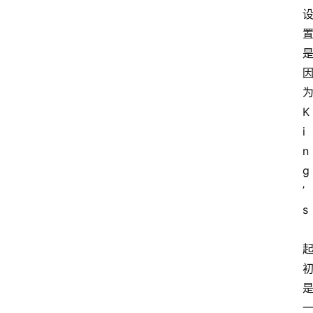
K
i
n
g
’
s