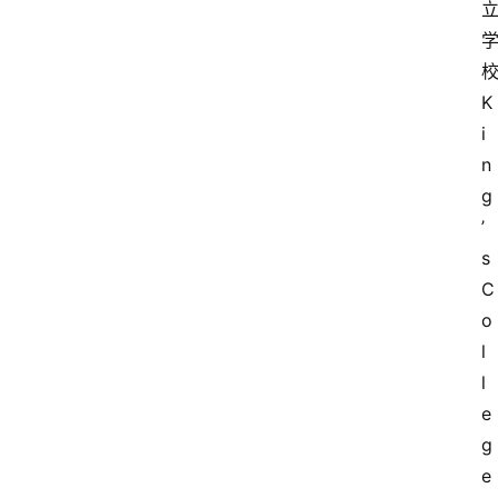
K
i
n
g
’
s 
C
o
l
l
e
g
e