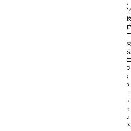
O
t
a
h
u
h
u