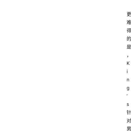
K
i
n
g
’
s