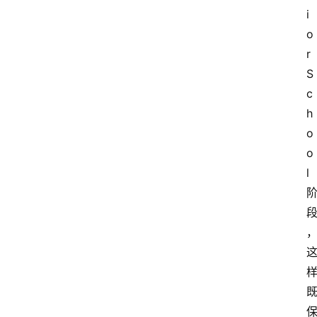
i
o
r 
S
c
h
o
o
l