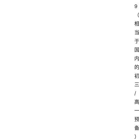
9
小
学
到
高
中
阶
段
留
学
本
硕
/
博
留
学
游
学