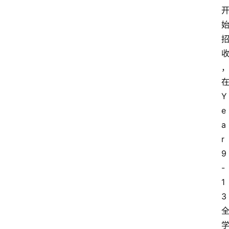
新
西
登录
注册
兰
移
民
热
Y
门
e
专
业
a
介
r 
绍
9
-
移
1
居
3
新
西
兰