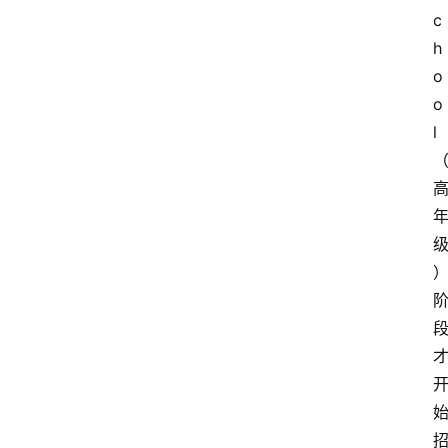
c
h
o
o
l