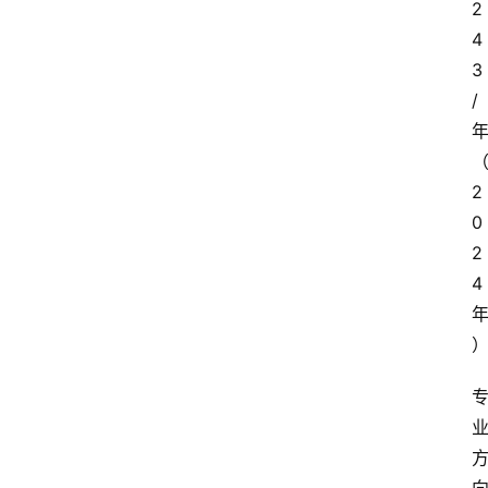
首
2
页
4
3
小
/
学
到
高
2
中
0
阶
段
2
留
4
学
本
硕
博
留
学