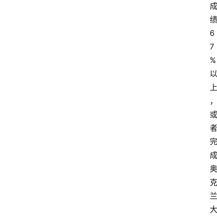
6
7
%