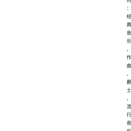
游
学
新
西
登录
注册
兰
移
民
热
门
专
业
介
绍
移
居