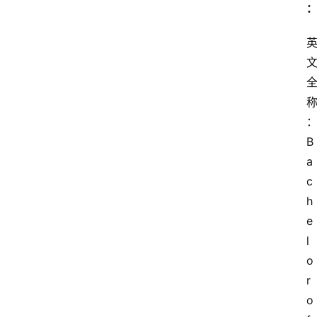
B
a
c
h
e
l
o
r 
o