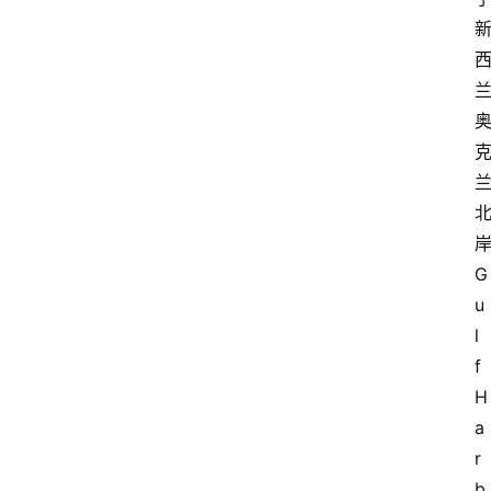
G
u
l
f 
H
a
r
b