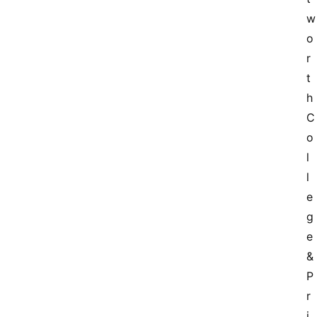
w
o
r
t
h 
C
o
l
l
e
g
e 
& 
P
r
i