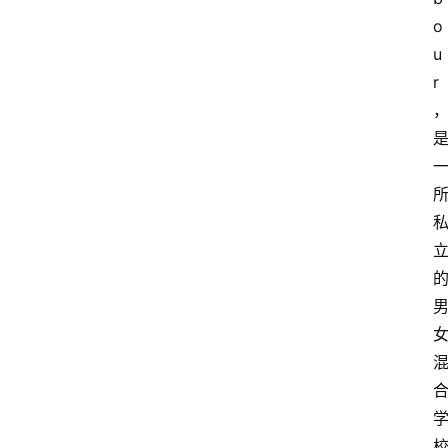
o
u
r