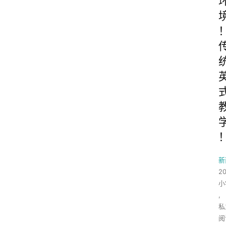
新
2
小
,
私
阅