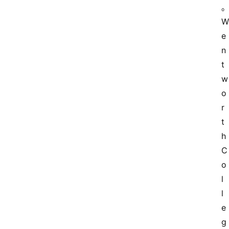
W
e
n
t
w
o
r
t
h 
C
o
l
l
首
e
页
g