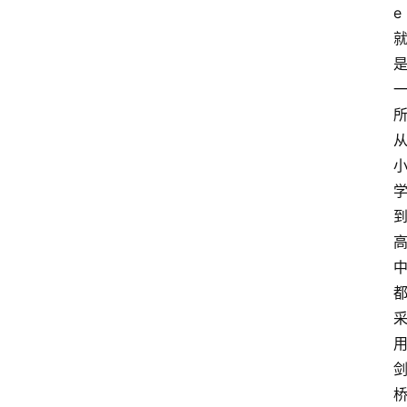
e
小
学
到
高
中
阶
段
留
学
本
硕
博
留
学
游
学