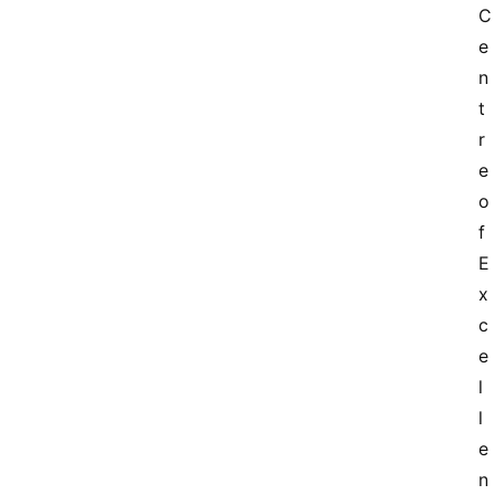
C
e
n
t
r
e 
o
f 
E
x
c
e
l
l
e
n