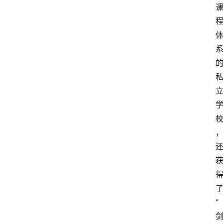
新
西
登录
注册
兰
移
民
热
门
专
业
介
绍
移
居
新
“
西
兰