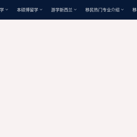
学
本硕博留学
游学新西兰
移民热门专业介绍
移