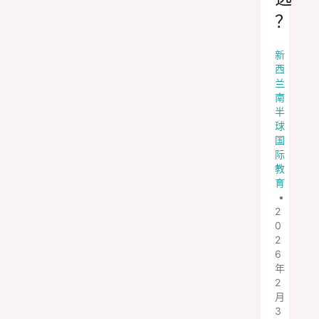
？
新
西
兰
南
半
球
国
际
教
育
•
2
0
2
6
年
2
月
3