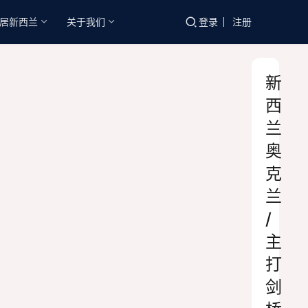
居新西兰
关于我们
登录
注册
新
西
兰
奥
克
兰
/
主
打
剑