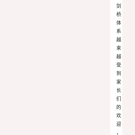
剑
桥
体
系
越
来
越
受
到
家
长
们
的
欢
迎
，