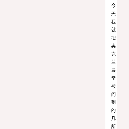
今
天
我
就
把
奥
克
兰
最
常
被
问
到
的
几
所