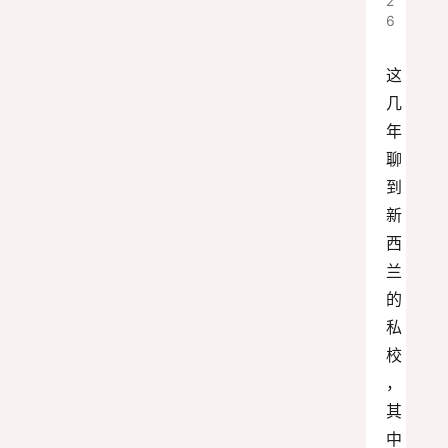
2
6
这
几
年
聊
到
新
西
兰
的
私
校
，
其
中