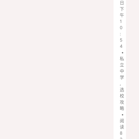
日
下
午
1
0
:
5
4
•
私
立
中
学
,
选
校
攻
略
•
阅
读
8