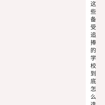
这
些
备
受
追
捧
的
学
校
到
底
怎
么
选