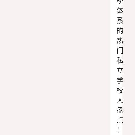
桥
体
系
的
热
门
私
立
学
校
大
盘
点
！