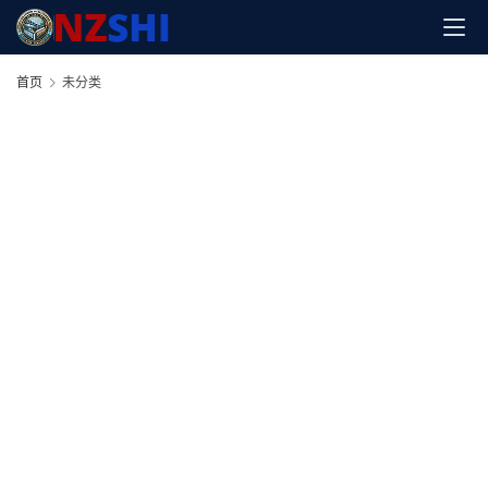
首
页
首页
未分类
小
学
到
高
中
阶
段
留
学
本
硕
博
留
学