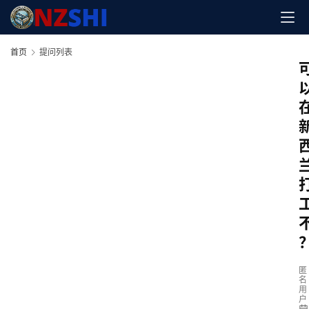
首页
提问列表
匿
名
用
户