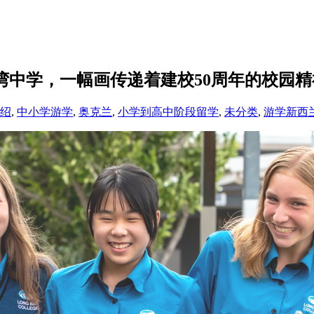
ege长湾中学，一幅画传递着建校50周年的校园
介绍
,
中小学游学
,
奥克兰
,
小学到高中阶段留学
,
未分类
,
游学新西