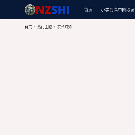
首页
小学到高中阶段留
首页
热门主题
家长须知